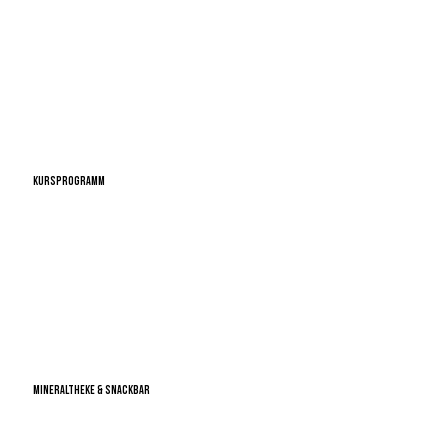
KURSPROGRAMM
mehr
MINERALTHEKE & SNACKBAR