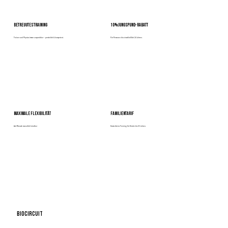
BETREUUTES TRAINING
10% Jungspund-RABATT
Trainer und Physios immer ansprechbar – persönlich & kompetent.
Für Personen bis einschließlich 24 Jahren.
MAXIMALE FLEXIBILITÄT
FAMILIENTARIF
Auf Wunsch monatlich kündbar
Kostenfreies Training für Kinder bis 25 Jahren.
BIOCIRCuiT
mehr