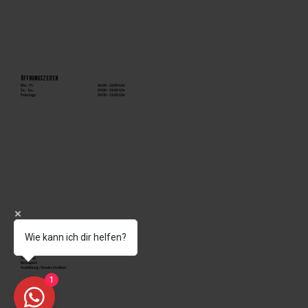
Öffnungszeiten
06:00 - 22:00 Uhr
Mo. - Fr.
09:00 - 18:00 Uhr
Sa. - So.
09:00 - 15:00 Uhr
Feiertags
Wie kann ich dir helfen?
DAS STUDIO
Kursprogramm
Biocircuit
Check-up
Rehasport
Ausbildung / Duales Studium
1