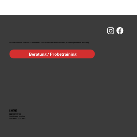
Dein Fitnessstudio in Eitorf für Gesundheit & Fitness. Entdecke moderne Geräte, Kurse und persönliche Betreuung.
Beratung / Probetraining
Kontakt
02243 94 97 900
Info@baeger-sport.de
Im Auel 26, 53783 Eitorf