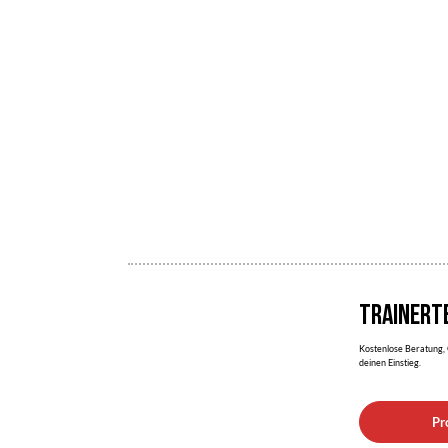
TRAINERT
Kostenlose Beratung, 
deinen Einstieg.
Pr