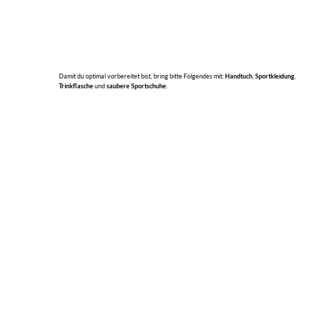
Damit du optimal vorbereitet bist, bring bitte Folgendes mit
: Handtuch
,
Sportkleidung
,
Trinkflasche
und
saubere Sportschuhe
.