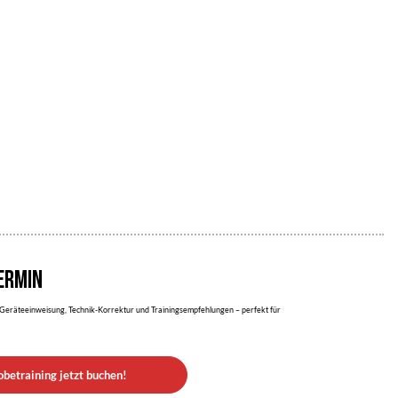
ERMIN
Geräteeinweisung, Technik-Korrektur und Trainingsempfehlungen – perfekt für
obetraining jetzt buchen!