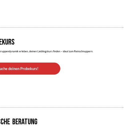
BEKURS
ruppendynamik erleben, deinen Lieblingskurs finden – ideal zum Reinschnuppern.
uche deinen Probekurs!
SCHE BERATUNG