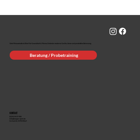
Dein Fitnessstudio in Eitorf für Gesundheit & Fitness. Entdecke moderne Geräte, Kurse und persönliche Betreuung.
Beratung / Probetraining
Kontakt
02243 94 97 900
Info@baeger-sport.de
Im Auel 26, 53783 Eitorf