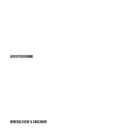
KURSPROGRAMM
mehr
MINERALTHEKE & SNACKBAR