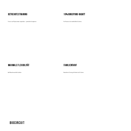
BETREUUTES TRAINING
10% Jungspund-RABATT
Trainer und Physios immer ansprechbar – persönlich & kompetent.
Für Personen bis einschließlich 24 Jahren.
MAXIMALE FLEXIBILITÄT
FAMILIENTARIF
Auf Wunsch monatlich kündbar
Kostenfreies Training für Kinder bis 25 Jahren.
BIOCIRCuiT
mehr