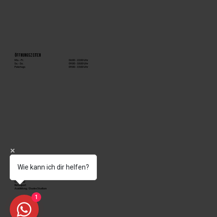
Öffnungszeiten
06:00 - 22:00 Uhr
Mo. - Fr.
09:00 - 18:00 Uhr
Sa. - So.
09:00 - 15:00 Uhr
Feiertags
Wie kann ich dir helfen?
DAS STUDIO
Kursprogramm
Biocircuit
Check-up
Rehasport
Ausbildung / Duales Studium
1